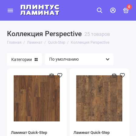
0
Коллекция Perspective
Kronospan
25 товаров
Главная
Ламинат
Quick-Step
Коллекция Perspective
Kronostar
Категории
UltraFloor
Swiss Krono
Binyl Pro
Quick-Step
Kastamonu
ATLANTIC
Ламинат Quick-Step
Ламинат Quick-Step